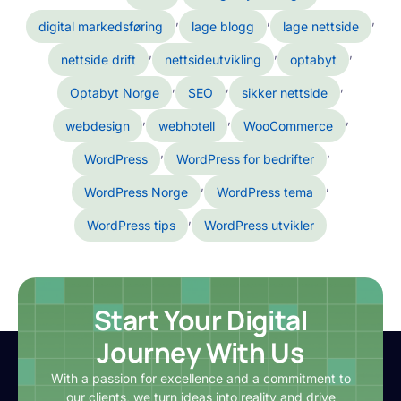
,
,
,
digital markedsføring
lage blogg
lage nettside
,
,
,
nettside drift
nettsideutvikling
optabyt
,
,
,
Optabyt Norge
SEO
sikker nettside
,
,
,
webdesign
webhotell
WooCommerce
,
,
WordPress
WordPress for bedrifter
,
,
WordPress Norge
WordPress tema
,
WordPress tips
WordPress utvikler
Start Your Digital
Journey With Us
With a passion for excellence and a commitment to
our clients, we turn ideas into reality and drive