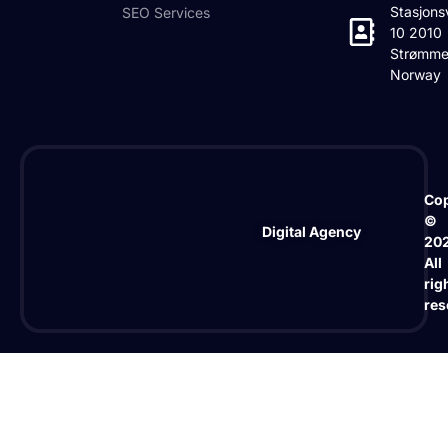
Stasjons
SEO Services
10 2010
Strømme
Norway
Cop
©
Digital Agency
20
All
rig
res