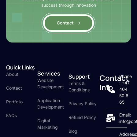
success through innovation
Contact
Quick Links
Services
About
Support
Contact
Phone
Website
: +47
Terms &
Info
Development
Contact
404
Conditions
50 6
Application
Portfolio
65
Privacy Policy
Development
Email:
FAQs
Refund Policy
Digital
info@op
Marketing
Blog
Address