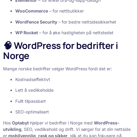
Elementor
– for enkel dra-og-slipp-design
WooCommerce
– for nettbutikker
Wordfence Security
– for bedre nettsidesikkerhet
WP Rocket
– for å øke hastigheten på nettstedet
🧠 WordPress for bedrifter i
Norge
Mange norske bedrifter velger WordPress fordi det er:
Kostnadseffektivt
Lett å vedlikeholde
Fullt tilpassbart
SEO-optimalisert
Hos
Optabyt
hjelper vi bedrifter i Norge med
WordPress-
utvikling
, SEO, vedlikehold og drift. Vi sørger for at din nettside
er
mobilvennlig, rask og sikker
, slik at du kan fokusere på