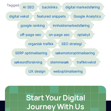
Tagged
,
,
,
AI SEO
backlinks
digital markedsføring
,
,
,
digital vekst
featured snippets
Google Analytics
,
,
google ranking
innholdsmarkedsføring
,
,
,
off-page seo
on-page seo
optabyt
,
,
organisk trafikk
SEO strategi
,
,
SERP optimalisering
søkemotoroptimalisering
,
,
,
søkeordforskning
stemmesøk
trafikkvekst
,
UX design
weboptimalisering
Start Your Digital
Journey With Us