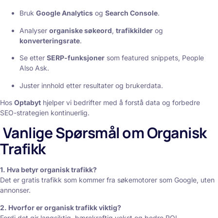
Bruk
Google Analytics
og
Search Console
.
Analyser
organiske søkeord
,
trafikkilder
og
konverteringsrate
.
Se etter
SERP-funksjoner
som featured snippets, People
Also Ask.
Juster innhold etter resultater og brukerdata.
Hos
Optabyt
hjelper vi bedrifter med å forstå data og forbedre
SEO-strategien kontinuerlig.
Vanlige Spørsmål om Organisk
Trafikk
1. Hva betyr organisk trafikk?
Det er gratis trafikk som kommer fra søkemotorer som Google, uten
annonser.
2. Hvorfor er organisk trafikk viktig?
Fordi det gir langsiktig, bærekraftig vekst og bedre ROI.