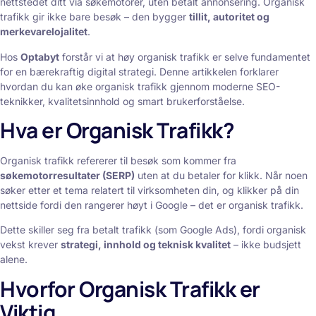
nettstedet ditt via søkemotorer, uten betalt annonsering. Organisk
trafikk gir ikke bare besøk – den bygger
tillit, autoritet og
merkevarelojalitet
.
Hos
Optabyt
forstår vi at høy organisk trafikk er selve fundamentet
for en bærekraftig digital strategi. Denne artikkelen forklarer
hvordan du kan øke organisk trafikk gjennom moderne SEO-
teknikker, kvalitetsinnhold og smart brukerforståelse.
Hva er Organisk Trafikk?
Organisk trafikk refererer til besøk som kommer fra
søkemotorresultater (SERP)
uten at du betaler for klikk. Når noen
søker etter et tema relatert til virksomheten din, og klikker på din
nettside fordi den rangerer høyt i Google – det er organisk trafikk.
Dette skiller seg fra betalt trafikk (som Google Ads), fordi organisk
vekst krever
strategi, innhold og teknisk kvalitet
– ikke budsjett
alene.
Hvorfor Organisk Trafikk er
Viktig