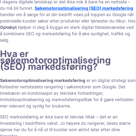
I dagens digitale landskap er det ikke nok å bare ha en nettside –
du må bli funnet.
Søkemotoroptimalisering (SEO) markedsføring
handler om å sørge for at din bedrift vises på toppen av Google når
potensielle kunder søker etter produkter eller tjenester du tilbyr. Hos
Optabyt
hjelper vi deg å bygge en sterk digital tilstedeværelse ved
å kombinere SEO og markedsføring for å øke synlighet, trafikk og
salg.
Hva er
søkemotoroptimalisering
(SEO) markedsføring?
Søkemotoroptimalisering markedsføring
er en digital strategi som
forbedrer nettstedets rangering i søkemotorer som Google. Det
innebærer en kombinasjon av tekniske forbedringer,
innholdsoptimalisering og markedsføringstiltak for å gjøre nettsiden
mer relevant og synlig for brukerne.
SEO markedsføring er ikke bare et teknisk tiltak – det er en
investering i bedriftens vekst. Jo høyere du rangerer, desto større
sjanse har du for å nå ut til kunder som aktivt leter etter dine
tjenester.