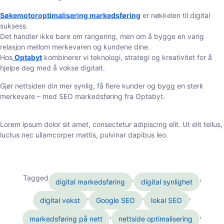
Søkemotoroptimalisering markedsføring
er nøkkelen til digital
suksess.
Det handler ikke bare om rangering, men om å bygge en varig
relasjon mellom merkevaren og kundene dine.
Hos
Optabyt
kombinerer vi teknologi, strategi og kreativitet for å
hjelpe deg med å vokse digitalt.
Gjør nettsiden din mer synlig, få flere kunder og bygg en sterk
merkevare – med SEO markedsføring fra Optabyt.
Lorem ipsum dolor sit amet, consectetur adipiscing elit. Ut elit tellus,
luctus nec ullamcorper mattis, pulvinar dapibus leo.
Tagged
,
,
digital markedsføring
digital synlighet
,
,
,
digital vekst
Google SEO
lokal SEO
,
,
markedsføring på nett
nettside optimalisering